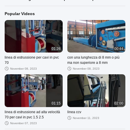
Popular Videos
01:26
00:44
linea di estrussione per cavi in pvc
con una lunghezza di 8 mm o più
70
ma non superiore a 8 mm
November 08, 2023
November 08, 2023
01:15
02:00
linea di estrussione ad alta velocità
linea ccv
70 per cavi in pvc 1.5 2.5
November 11, 2023
November 07, 2023