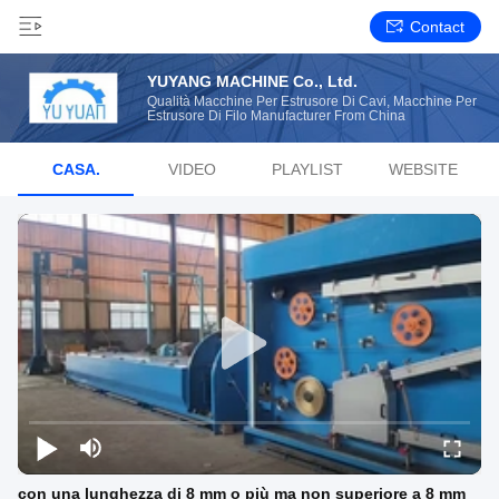
Contact
YUYANG MACHINE Co., Ltd.
Qualità Macchine Per Estrusore Di Cavi, Macchine Per
Estrusore Di Filo Manufacturer From China
CASA.
VIDEO
PLAYLIST
WEBSITE
con una lunghezza di 8 mm o più ma non superiore a 8 mm