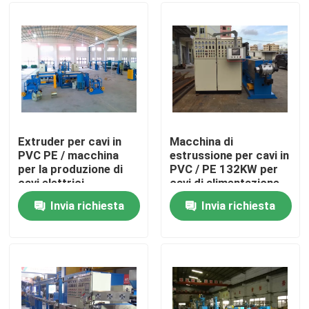
Su di noi
Visita alla fabbrica
Controllo della qualità
Extruder per cavi in
Macchina di
PVC PE / macchina
estrussione per cavi in
per la produzione di
PVC / PE 132KW per
Contattaci
cavi elettrici
cavi di alimentazione
4*120
Invia richiesta
Invia richiesta
Chiedi un preventivo
Macchine per estrusore di cavi
Macchine per estrusore di filo