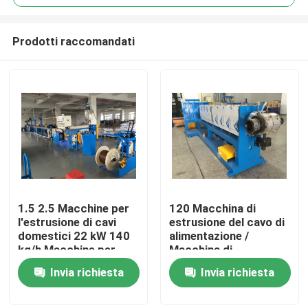
Prodotti raccomandati
1.5 2.5 Macchine per
120 Macchina di
Casa.
l'estrusione di cavi
estrusione del cavo di
domestici 22 kW 140
alimentazione /
kg/h Macchine per
Macchina di
Prodotti
l'estrusione di fili
estrusione industriale
Invia richiesta
Invia richiesta
Video