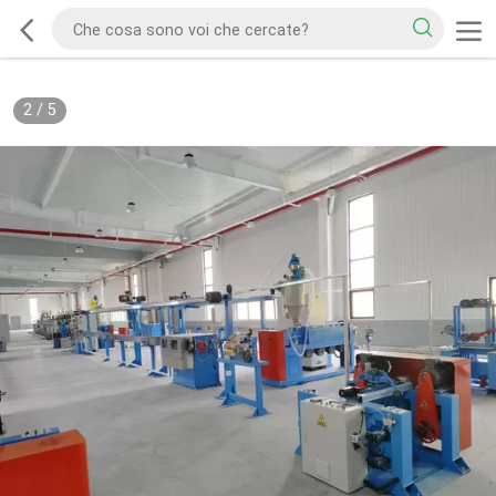
2
/
5