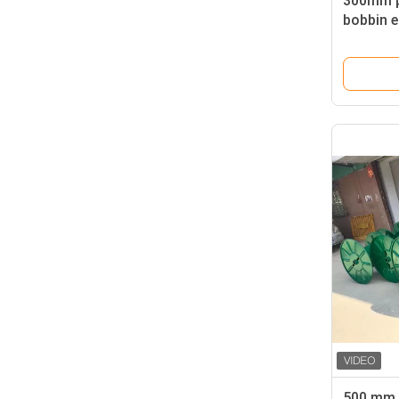
300mm pi
bobbin e
velocità 
macchin
500 mm 