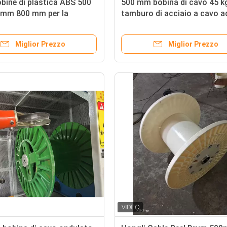
bobine di plastica ABS 500
500 mm bobina di cavo 45 k
mm 800 mm per la
tamburo di acciaio a cavo a
a di raggruppamento
velocità
Miglior Prezzo
Miglior Prezzo