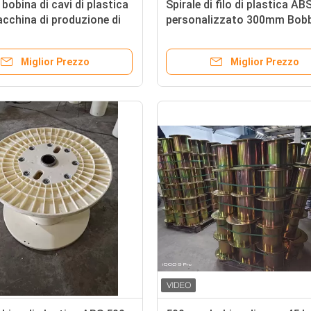
bobina di cavi di plastica
Spirale di filo di plastica AB
acchina di produzione di
personalizzato 300mm Bob
vi
Drum per fili di cavo
Miglior Prezzo
Miglior Prezzo