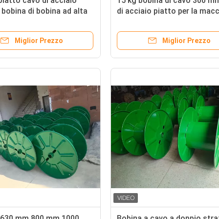
atto cavo di acciaio
15 kg bobina di cavo 300 mm 
 bobina di bobina ad alta
di acciaio piatto per la mac
per il filo di disegno
di disegno del filo
a
Miglior Prezzo
Miglior Prezzo
630 mm 800 mm 1000
Bobina a cavo a doppio stra