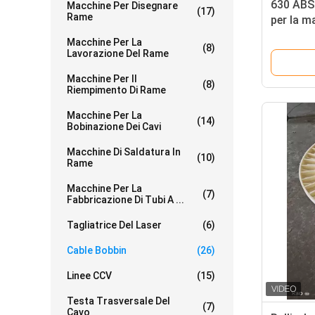
630 ABS 
Macchine Per Disegnare
(17)
Rame
per la m
fili di ca
Macchine Per La
(8)
Lavorazione Del Rame
Macchine Per Il
(8)
Riempimento Di Rame
Macchine Per La
(14)
Bobinazione Dei Cavi
Macchine Di Saldatura In
(10)
Rame
Macchine Per La
(7)
Fabbricazione Di Tubi A ...
Tagliatrice Del Laser
(6)
Cable Bobbin
(26)
Linee CCV
(15)
Testa Trasversale Del
(7)
Cavo