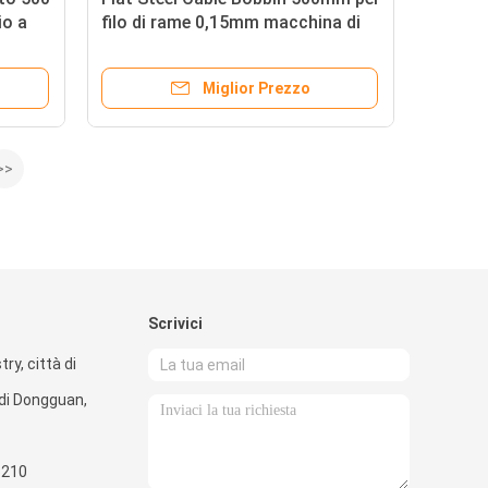
io a
filo di rame 0,15mm macchina di
ncher
disegno
Miglior Prezzo
>>
Scrivici
ry, città di
di Dongguan,
5210