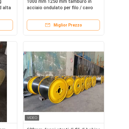
g
1000 mm 1250 mm tamburo in
d alta
acciaio ondulato per filo / cavo
tamburo in acciaio a bobina di
metallo
Miglior Prezzo