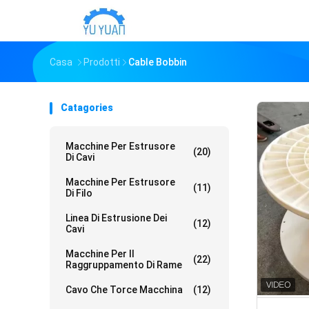
Casa
Prodotti
Cable Bobbin
Catagories
Macchine Per Estrusore
(20)
Di Cavi
Macchine Per Estrusore
(11)
Di Filo
Linea Di Estrusione Dei
(12)
Cavi
Macchine Per Il
(22)
Raggruppamento Di Rame
Cavo Che Torce Macchina
(12)