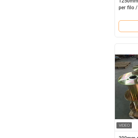
1250mm 
per filo
bobina d