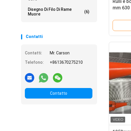
Rulli e 
mm 630 
Disegno Di Filo Di Rame
(6)
macchin
Muore
Contatti
Contatti:
Mr. Carson
Telefono:
+8613670275210
Contatto