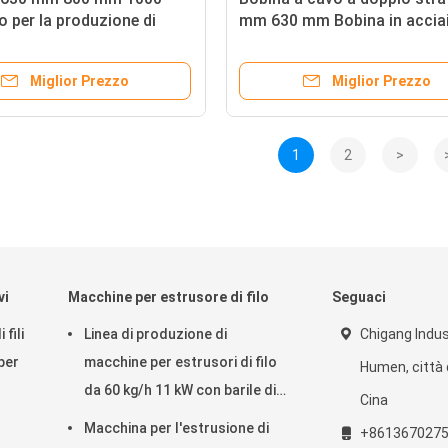
 per la produzione di
mm 630 mm Bobina in accia
foratura in ferro per 630 Bu
Miglior Prezzo
Miglior Prezzo
1
2
>
vi
Macchine per estrusore di filo
Seguaci
fili
Linea di produzione di
Chigang Indust
per
macchine per estrusori di filo
Humen, città 
da 60 kg/h 11 kW con barile di
Cina
acciaio in lega Hastelloy HC-
Macchina per l'estrusione di
+861367027
276