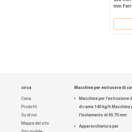
mm Ferro
rame
circa
Macchine per estrusore di ca
Casa.
Macchina per l'estrusione di 
Prodotti
di rame 140 kg/h Macchina 
Su di noi
l'isolamento di fili 70 mm
Mappa del sito
Apparecchiatura per
Sito mobile