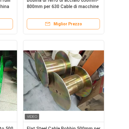
rulli
Bobina di ferro di acciaio 630mm-
china
800mm per 630 Cable di macchine
di raggruppamento 1.5 2.5
Miglior Prezzo
to 500
Flat Steel Cable Bobbin 500mm per