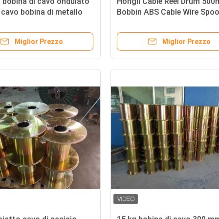
bobina di cavo ondulato
Hongli Cable Reel Drum 50
 / cavo bobina di metallo
Bobbin ABS Cable Wire Spoo
i acciaio
Miglior Prezzo
Miglior Prezzo