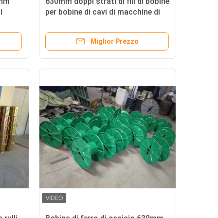
0mm
630mm doppi strati di fili di bobine
l
per bobine di cavi di macchine di
raggruppamento 1.5 2.5
Miglior Prezzo