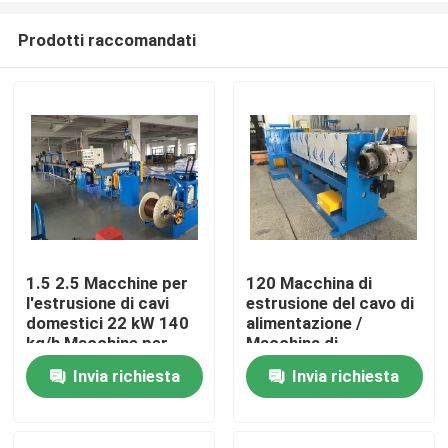
Prodotti raccomandati
1.5 2.5 Macchine per
120 Macchina di
l'estrusione di cavi
estrusione del cavo di
Casa.
domestici 22 kW 140
alimentazione /
kg/h Macchine per
Macchina di
l'estrusione di fili
estrusione industriale
Invia richiesta
Invia richiesta
Prodotti
Video