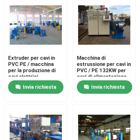
Su di noi
Visita alla fabbrica
Controllo della qualità
Extruder per cavi in
Macchina di
PVC PE / macchina
estrussione per cavi in
per la produzione di
PVC / PE 132KW per
cavi elettrici
cavi di alimentazione
Contattaci
4*120
Invia richiesta
Invia richiesta
Chiedi un preventivo
Macchine per estrusore di cavi
Macchine per estrusore di filo