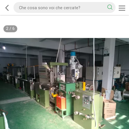
2
/
6