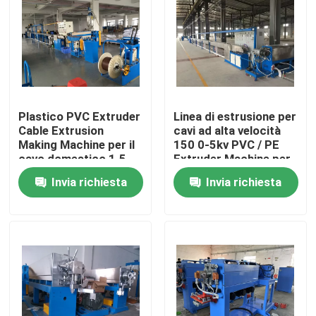
Su di noi
Visita alla fabbrica
Plastico PVC Extruder
Linea di estrusione per
Controllo della qualità
Cable Extrusion
cavi ad alta velocità
Making Machine per il
150 0-5kv PVC / PE
cavo domestico 1.5
Extruder Machine per
2.5
4*300
Contattaci
Invia richiesta
Invia richiesta
Chiedi un preventivo
Macchine per estrusore di cavi
Macchine per estrusore di filo