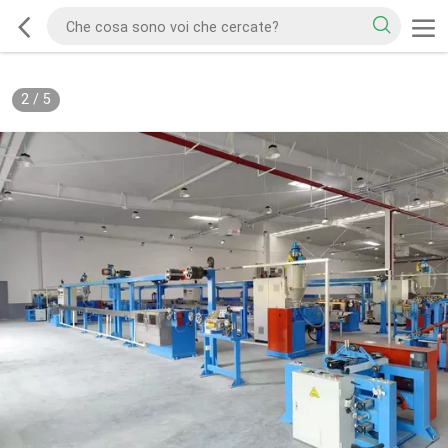
2
/
5