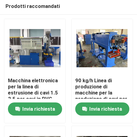
Prodotti raccomandati
Macchina elettronica
90 kg/h Linea di
per la linea di
produzione di
estrusione di cavi 1.5
macchine per la
Casa.
2.5 per cavi in PVC
produzione di cavi per
estrusori in PVC
Invia richiesta
Invia richiesta
Prodotti
Video