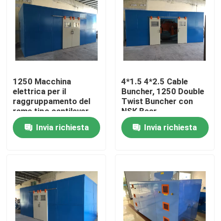
Su di noi
Visita alla fabbrica
1250 Macchina
4*1.5 4*2.5 Cable
Controllo della qualità
elettrica per il
Buncher, 1250 Double
raggruppamento del
Twist Buncher con
rame tipo cantilever
NSK Bear
Cable Single Twist
Contattaci
Invia richiesta
Invia richiesta
Bunching Machine
Chiedi un preventivo
Macchine per estrusore di cavi
Macchine per estrusore di filo