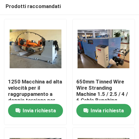
Prodotti raccomandati
1250 Macchina ad alta
650mm Tinned Wire
velocità per il
Wire Stranding
raggruppamento a
Machine 1.5 / 2.5 / 4 /
Casa.
doppia torsione per
6 Cable Bunching
filo/cavo 10 16 25
Machine
Invia richiesta
Invia richiesta
4*2.5
Prodotti
Video