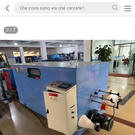
2
/
7