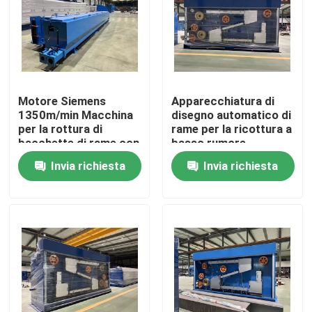
Su di noi
Visita alla fabbrica
Motore Siemens
Apparecchiatura di
1350m/min Macchina
disegno automatico di
Controllo della qualità
per la rottura di
rame per la ricottura a
bacchette di rame con
basso rumore
annealer
Invia richiesta
Invia richiesta
Contattaci
Chiedi un preventivo
Macchine per estrusore di cavi
Macchine per estrusore di filo