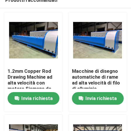
1.2mm Copper Rod
Macchine di disegno
Drawing Machine ad
automatiche di rame
alta velocità con
ad alta velocità di filo
motore Siemens da
di alluminio
Casa.
132 kW
Invia richiesta
Invia richiesta
Prodotti
Video