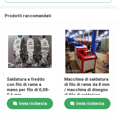
Prodotti raccomandati
Saldatura a freddo
Macchina di saldatura
Casa.
con filo di rame a
di filo di rame da 8 mm
mano per filo di 0,08-
/ macchina di disegno
0,6 mm
di filo di saldatura
Prodotti
Invia richiesta
Invia richiesta
Video