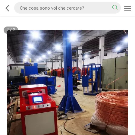
2
/
2