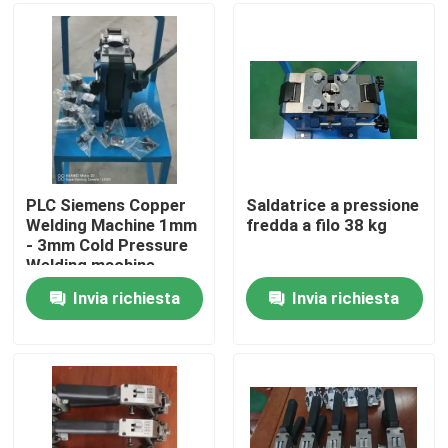
Su di noi
Visita alla fabbrica
Controllo della qualità
PLC Siemens Copper
Saldatrice a pressione
Welding Machine 1mm
fredda a filo 38 kg
- 3mm Cold Pressure
Contattaci
Welding machine
Invia richiesta
Invia richiesta
Chiedi un preventivo
Macchine per estrusore di cavi
Macchine per estrusore di filo