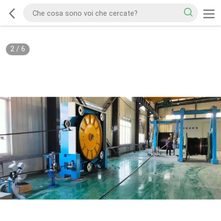
2
/
6