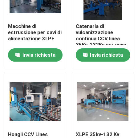
Su di noi
Macchine di
Catenaria di
estrussione per cavi di
vulcanizzazione
Visita alla fabbrica
alimentazione XLPE
continua CCV linea
35Kv-132Kv per cavo
XLPE
Invia richiesta
Invia richiesta
Controllo della qualità
Contattaci
Chiedi un preventivo
Macchine per estrusore di cavi
Hongli CCV Lines
XLPE 35kv-132 Kv
Macchine per estrusore di filo