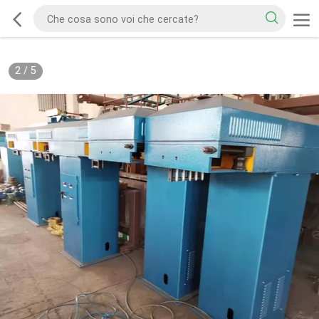
2
/
5