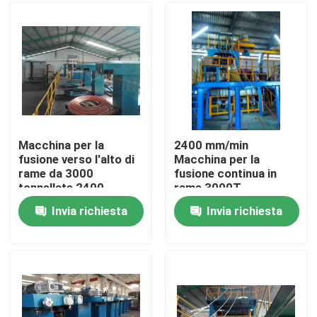
Su di noi
Visita alla fabbrica
Controllo della qualità
Macchina per la
2400 mm/min
fusione verso l'alto di
Macchina per la
rame da 3000
fusione continua in
Contattaci
tonnellate 2400
rame 3000T
mm/min
Invia richiesta
Invia richiesta
Chiedi un preventivo
Macchine per estrusore di cavi
Macchine per estrusore di filo