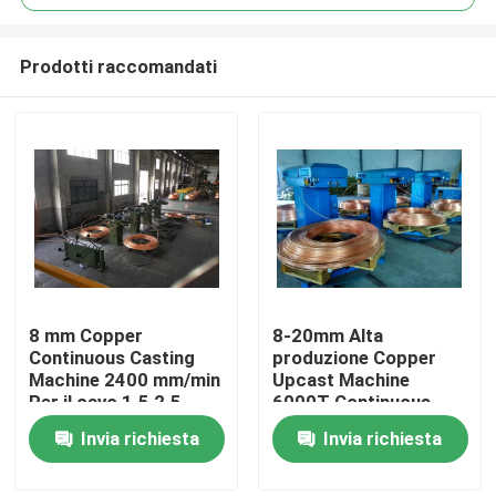
Prodotti raccomandati
8 mm Copper
8-20mm Alta
Casa.
Continuous Casting
produzione Copper
Machine 2400 mm/min
Upcast Machine
Per il cavo 1.5 2.5
6000T Continuous
Prodotti
Casting Machine
Invia richiesta
Invia richiesta
Video