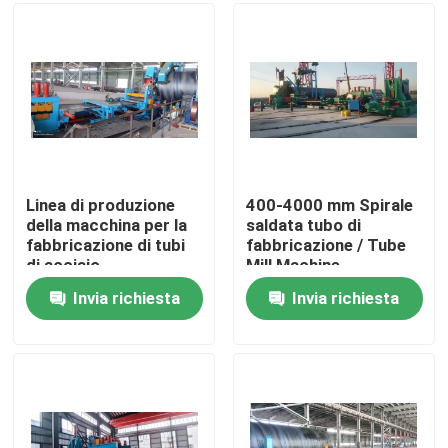
Su di noi
Visita alla fabbrica
Controllo della qualità
Linea di produzione
400-4000 mm Spirale
della macchina per la
saldata tubo di
fabbricazione di tubi
fabbricazione / Tube
Contattaci
di acciaio
Mill Machine
Invia richiesta
Invia richiesta
Chiedi un preventivo
Macchine per estrusore di cavi
Macchine per estrusore di filo