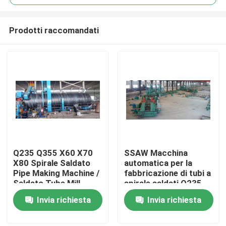
Prodotti raccomandati
Q235 Q355 X60 X70
SSAW Macchina
Casa.
X80 Spirale Saldato
automatica per la
Pipe Making Machine /
fabbricazione di tubi a
Saldato Tube Mill
spirale saldati Q235
Prodotti
Machine
Q355 X60 X70 X80
Invia richiesta
Invia richiesta
Video