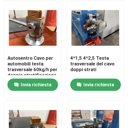
Autosentro Cavo per
4*1,5 4*2,5 Testa
automobili testa
trasversale del cavo
trasversale 60kg/h per
doppi strati
doppia stratificazione
PVC linea di estrusore
Invia richiesta
Invia richiesta
di cavi
Casa.
Prodotti
Video