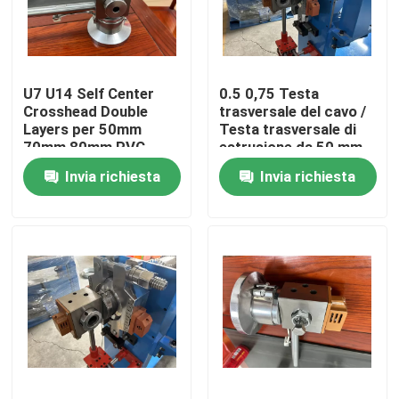
Su di noi
U7 U14 Self Center
0.5 0,75 Testa
Visita alla fabbrica
Crosshead Double
trasversale del cavo /
Layers per 50mm
Testa trasversale di
70mm 80mm PVC
estrusione da 50 mm
Controllo della qualità
Cable Extruder Line
Invia richiesta
Invia richiesta
Contattaci
Chiedi un preventivo
Macchine per estrusore di cavi
Macchine per estrusore di filo