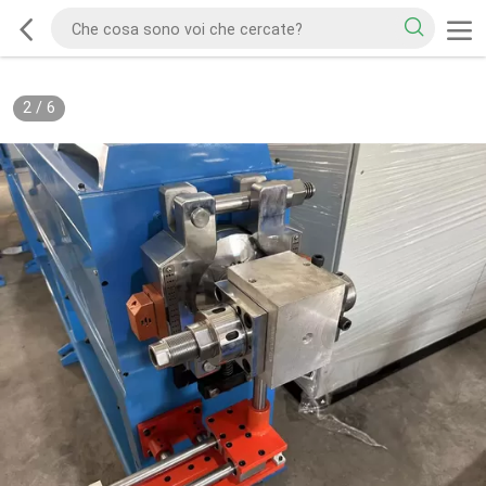
2
/
6