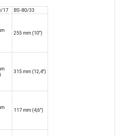
0/17
BS-80/33
mm
255 mm (10")
mm
315 mm (12,4")
)
mm
117 mm (4,6")