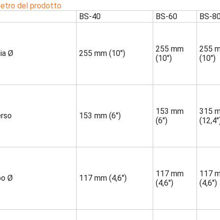
etro del prodotto
BS-40
BS-60
BS-8
255 mm
255 
ia Ø
255 mm (10")
(10")
(10")
153 mm
315 
erso
153 mm (6")
(6")
(12,4"
117 mm
117 
o Ø
117 mm (4,6")
(4,6")
(4,6")