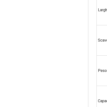
Larg
Scav
Peso 
Capac