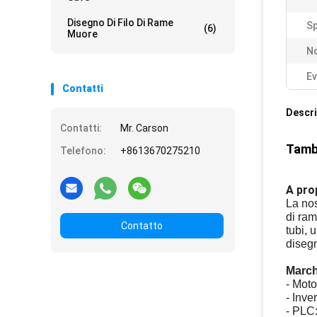
Disegno Di Filo Di Rame
S
(6)
Muore
N
Ev
Contatti
Descri
Contatti:
Mr. Carson
Tambo
Telefono:
+8613670275210
A prop
La nos
di ram
Contatto
tubi, 
diseg
March
- Mo
- Inv
- PLC