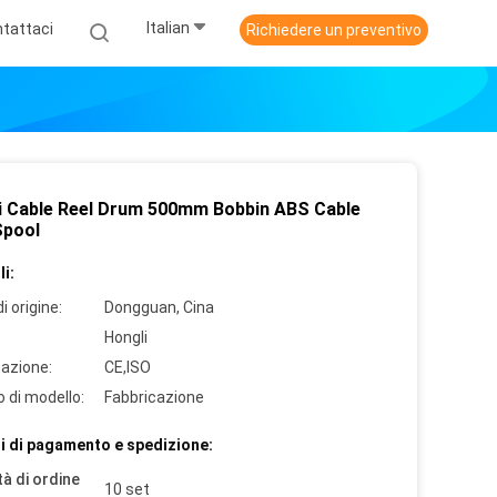
Italian
tattaci
Richiedere un preventivo
i Cable Reel Drum 500mm Bobbin ABS Cable
Spool
i:
i origine:
Dongguan, Cina
Hongli
cazione:
CE,ISO
 di modello:
Fabbricazione
i di pagamento e spedizione:
à di ordine
10 set