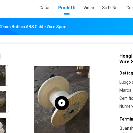
Casa.
Prodotti
Video
Su Di Noi
Con
500mm Bobbin ABS Cable Wire Spool
Hongl
Wire 
Dettagl
Luogo d
Marca:
Certifi
Numero
Termin
Quantit