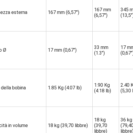
167 mm
345 
hezza esterna
167 mm (6,57")
(6,57")
(13,5"
33 mm
17 m
o Ø
17 mm (0,67")
(1.3")
(0,67"
1.90 Kg
2.40 
della bobina
1.85 Kg (4.07 lb)
(4.18 lb)
(5,30 
18 kg
36 kg
ità in volume
18 kg (39,70 libbre)
(39,70
(79,4
libbre)
libbre