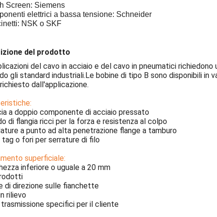
ch Screen: Siemens
onenti elettrici a bassa tensione: Schneider
cinetti: NSK o SKF
izione del prodotto
licazioni del cavo in acciaio e del cavo in pneumatici richiedono 
o gli standard industriali.Le bobine di tipo B sono disponibili in v
ichiesto dall'applicazione.
eristiche:
ia a doppio componente di acciaio pressato
do di flangia ricci per la forza e resistenza al colpo
dature a punto ad alta penetrazione flange a tamburo
, tag o fori per serrature di filo
mento superficiale:
ghezza inferiore o uguale a 20 mm
prodotti
 di direzione sulle fianchette
n rilievo
i trasmissione specifici per il cliente