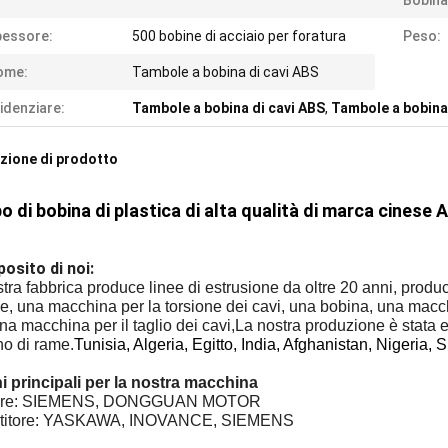
Bobina
pessore:
500 bobine di acciaio per foratura
Peso:
ome:
Tambole a bobina di cavi ABS
idenziare:
Tambole a bobina di cavi ABS
,
Tambole a bobina
zione di prodotto
 di bobina di plastica di alta qualità di marca cinese 
osito di noi:
tra fabbrica produce linee di estrusione da oltre 20 anni, prod
e, una macchina per la torsione dei cavi, una bobina, una macchi
una macchina per il taglio dei cavi,La nostra produzione è stata e
no di rame.
Tunisia, Algeria, Egitto, India, Afghanistan, Nigeria,
i principali per la nostra macchina
tore: SIEMENS, DONGGUAN MOTOR
ertitore: YASKAWA, INOVANCE, SIEMENS
: