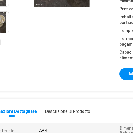
minimo
Prezzo
Imball
partico
Tempi 
Termini
pagam
Capaci
alimen
M
azioni Dettagliate
Descrizione Di Prodotto
Dimens
teriale:
ABS