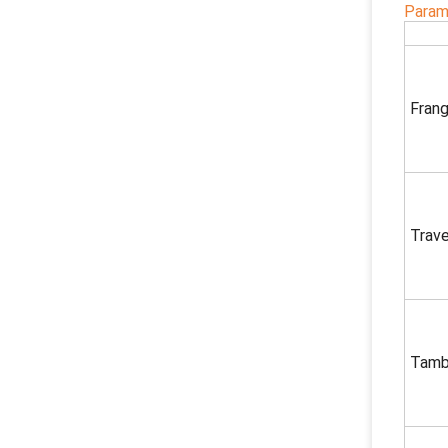
Param
Frang
Trav
Tamb