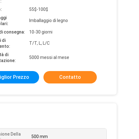
:
:
55$-100$
aggi
Imballaggio di legno
lari:
di consegna:
10-30 giorni
 di
T/T, L, L/C
ento:
tà di
5000 messi al mese
tazione:
iglior Prezzo
Contatto
ione Della
500 mm