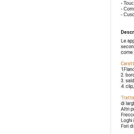
- Tou
- Comp
- Cus
Descr
Le app
second
come r
Caratt
1Flanc
2. bor
3. sal
4. clip
Tratta
di lar
Altri 
Frecce
Loghi i
Fori d