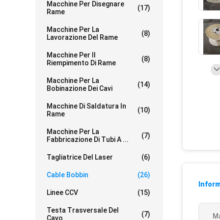
Macchine Per Disegnare
(17)
Rame
Macchine Per La
(8)
Lavorazione Del Rame
Macchine Per Il
(8)
Riempimento Di Rame
Macchine Per La
(14)
Bobinazione Dei Cavi
Macchine Di Saldatura In
(10)
Rame
Macchine Per La
(7)
Fabbricazione Di Tubi A ...
Tagliatrice Del Laser
(6)
Cable Bobbin
(26)
Inform
Linee CCV
(15)
Testa Trasversale Del
(7)
Ma
Cavo