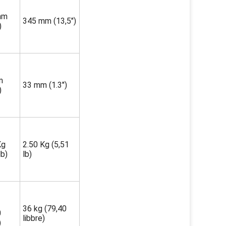
mm
345 mm (13,5")
)
m
33 mm (1.3")
)
Kg
2.50 Kg (5,51
lb)
lb)
36 kg (79,40
0
libbre)
)