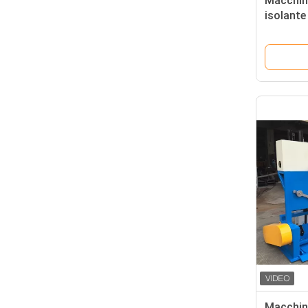
Macchina
isolante
kW con 
Macchina