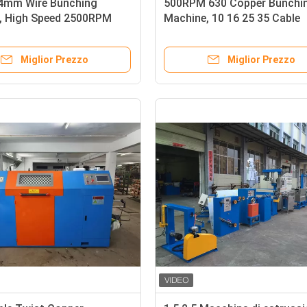
64mm Wire Bunching
500RPM 630 Copper Bunchi
, High Speed 2500RPM
Machine, 10 16 25 35 Cable
 Wire Making Machine
Stranding Machine
per la lavorazione del filo)
Miglior Prezzo
Miglior Prezzo