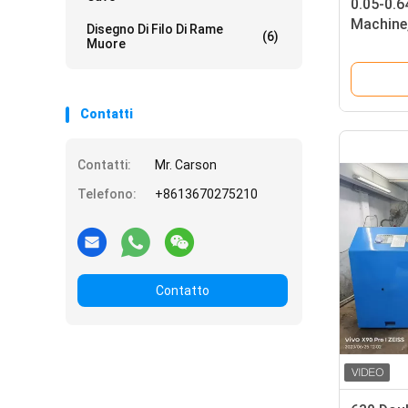
0.05-0.
Machine
Disegno Di Filo Di Rame
(6)
Winding
Muore
(Motore 
Contatti
Contatti:
Mr. Carson
Telefono:
+8613670275210
Contatto