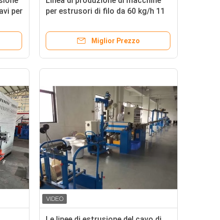
usione
Linea di produzione di macchine
cavi per
per estrusori di filo da 60 kg/h 11
kW con barile di acciaio in lega
Hastelloy HC-276
Miglior Prezzo
Le linee di estrusione del cavo di