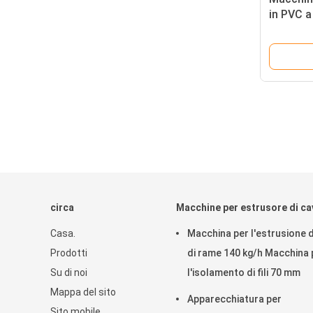
in PVC a
Potenza
circa
Macchine per estrusore di ca
Casa.
Macchina per l'estrusione di 
Prodotti
di rame 140 kg/h Macchina 
Su di noi
l'isolamento di fili 70 mm
Mappa del sito
Apparecchiatura per
Sito mobile