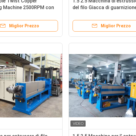
ble Twist Copper
1.5 2.5 Macchina di estruss
g Machine 2500RPM con
del filo Giacca di guarnizion
Siemens
Macchina per la fabbricazio
cavi in PE PVC
Miglior Prezzo
Miglior Prezzo