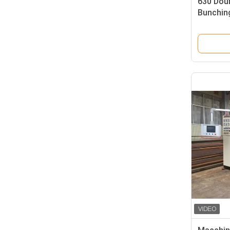
630 Dou
Bunchin
motore 