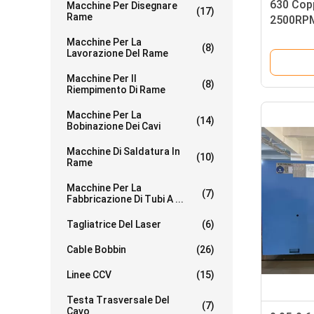
630 Cop
Macchine Per Disegnare
(17)
Rame
2500RPM
Twist B
Macchine Per La
(8)
Lavorazione Del Rame
Macchine Per Il
(8)
Riempimento Di Rame
Macchine Per La
(14)
Bobinazione Dei Cavi
Macchine Di Saldatura In
(10)
Rame
Macchine Per La
(7)
Fabbricazione Di Tubi A ...
Tagliatrice Del Laser
(6)
Cable Bobbin
(26)
Linee CCV
(15)
Testa Trasversale Del
(7)
Cavo