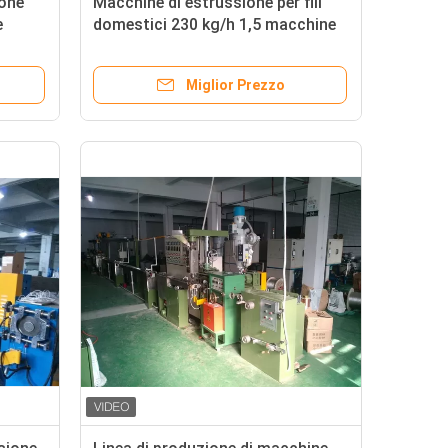
ione
Macchine di estrussione per fili
e
domestici 230 kg/h 1,5 macchine
ne di
per imballaggi ad alta velocità
Miglior Prezzo