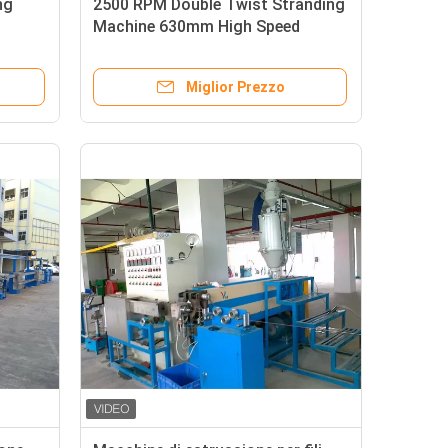
ng
2500 RPM Double Twist Stranding
Machine 630mm High Speed
Bunching Machine (Motore per il
raggruppamento ad alta velocità)
Miglior Prezzo