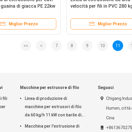
 guaina di giacca PE 22kw
velocità per fili in PVC 280 k
 motore
10 16 25 cavi
Miglior Prezzo
Miglior Prezzo
<<
<
7
8
9
10
11
vi
Macchine per estrusore di filo
Seguaci
fili
Linea di produzione di
Chigang Indust
per
macchine per estrusori di filo
Humen, città 
da 60 kg/h 11 kW con barile di
Cina
acciaio in lega Hastelloy HC-
Macchina per l'estrusione di
+861367027
276