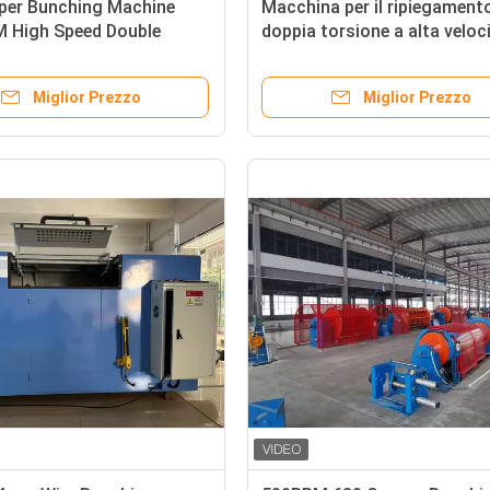
per Bunching Machine
Macchina per il ripiegament
 High Speed Double
doppia torsione a alta veloc
uncher
2500 giri al minuto
Miglior Prezzo
Miglior Prezzo