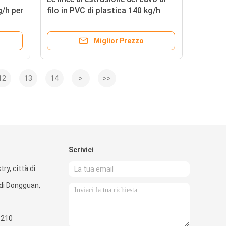
g/h per
filo in PVC di plastica 140 kg/h
Miglior Prezzo
12
13
14
>
>>
Scrivici
ry, città di
di Dongguan,
5210