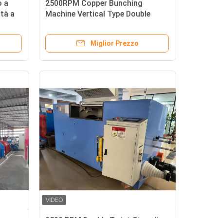
o a
2500RPM Copper Bunching
ità a
Machine Vertical Type Double
Twist Buncher
Miglior Prezzo