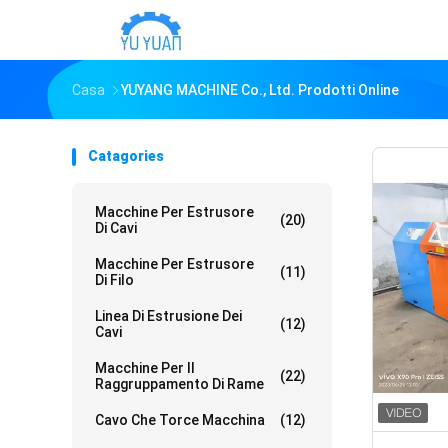
Casa
YUYANG MACHINE Co., Ltd. Prodotti Online
Catagories
Macchine Per Estrusore
(20)
Di Cavi
Macchine Per Estrusore
(11)
Di Filo
Linea Di Estrusione Dei
(12)
Cavi
Macchine Per Il
(22)
Raggruppamento Di Rame
Cavo Che Torce Macchina
(12)