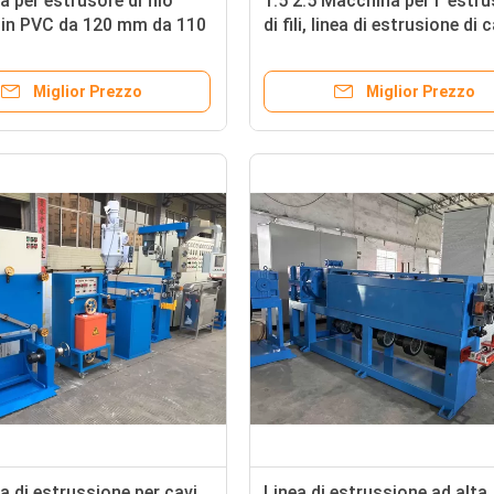
 per estrusore di filo
1.5 2.5 Macchina per l' estr
 in PVC da 120 mm da 110
di fili, linea di estrusione di 
motore Siemens
la guaina della giacca
Miglior Prezzo
Miglior Prezzo
 di estrussione per cavi
Linea di estrussione ad alta