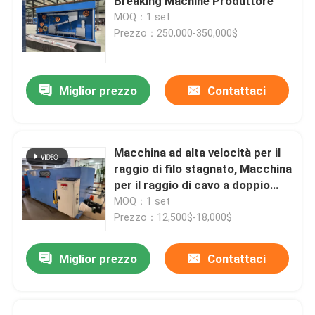
Breaking Machine Produttore
MOQ：1 set
Prezzo：250,000-350,000$
Miglior prezzo
Contattaci
Macchina ad alta velocità per il
raggio di filo stagnato, Macchina
per il raggio di cavo a doppio
raggio
MOQ：1 set
Prezzo：12,500$-18,000$
Miglior prezzo
Contattaci