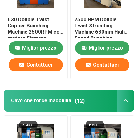
630 Double Twist
2500 RPM Double
Copper Bunching
Twist Stranding
Machine 2500RPM con
Machine 630mm High
motore Siemens
Speed Bunching
Machine (Motore per il
Miglior prezzo
Miglior prezzo
raggruppamento ad
alta velocità)
Contattaci
Contattaci
Cavo che torce macchina
(12)