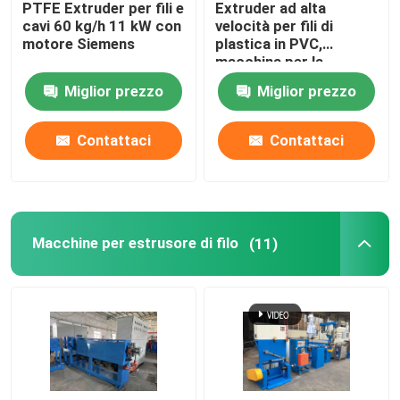
PTFE Extruder per fili e
Extruder ad alta
cavi 60 kg/h 11 kW con
velocità per fili di
Macchine di saldatura in rame
motore Siemens
plastica in PVC,
macchina per la
fabbricazione di cavi
Miglior prezzo
Miglior prezzo
da 140 kg/h
Macchine per la fabbricazione di tubi a spirale
Contattaci
Contattaci
Tagliatrice del laser
Cable Bobbin
Macchine per estrusore di filo
(11)
Linee CCV
Testa trasversale del cavo
Disegno di filo di rame muore