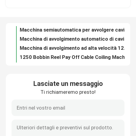
Macchina di avvolgimento automatico di cavi 4*1,5 4*2,5 10 16 25 35
Macchina di avvolgimento ad alta velocità 1250 per l'imballaggio di cavi 4*1,5 4*2,5 10 16 25 35
Su di noi
1250 Bobbin Reel Pay Off Cable Coiling Machine per 25 35 Cavo
200m/min 1250 macchina automatica di avvolgimento del filo con 1250mm di ripagamento
Visita alla fabbrica
1250 Macchina automatica per la bobina del filo di PVC per l'avvolgimento di cavi in PE per cavi 4*2.5
4*1,5 4*2,5 Macchina per avvolgere cavi 200 m/min
Controllo della qualità
Macchina automatica di disegno di filo di rame grande / macchina di disegno di alluminio con annealer online
Macchina di disegno di filo ad alta velocità 185kw con annealer online
Contattaci
Apparecchiatura di disegno automatico di rame per la ricottura a basso rumore
Lasciate un messaggio
Alta velocità 1350 m/min Macchina di disegno di rame con ricottura online
Ti richiameremo presto!
Chiedi un preventivo
185kw Copper Wire Drawing Machinery 1350m/Min Con Motore Siemens
11 Dies Copper Drawing Machine 8mm Inlet With Annealing CE Certified
13 Dies Copper Drawing Machine 132kw High Speed Wire Drawing Machine (macchina per disegnare fili ad alta velocità)
Macchine per estrusore di cavi
13 Pass Copper Drawing Machine 1300m/min Per il cavo 1.5 2.5 4 6
13 La macchina per disegnare fili fini con ricottura continua
Macchine per estrusore di filo