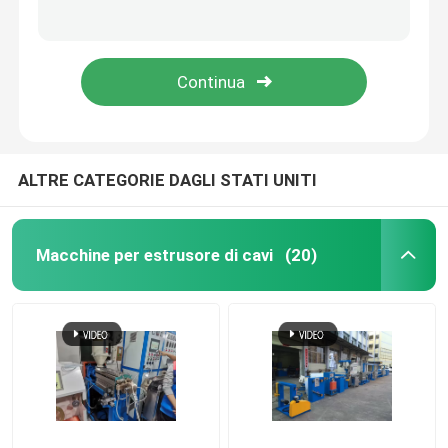
132kw Fine Copper Wire Drawing Machine 13 Die per la produzione di conduttori di cavi di rame
Hongli 13 Dies Copper Drawing Machine 1350m/min Wire Rod Drawing Machine
Linea di estrusione dei cavi
Motore Siemens 1350m/min Macchina per la rottura di bacchette di rame con annealer
1.2mm Copper Rod Drawing Machine ad alta velocità con motore Siemens da 132 kW
macchine per il raggruppamento di rame
Cavo che torce macchina
ALTRE CATEGORIE DAGLI STATI UNITI
macchine per disegnare rame
Macchine per estrusore di cavi
(20)
Macchine per la lavorazione del rame
Macchine per il riempimento di rame
macchine per la bobinazione dei cavi