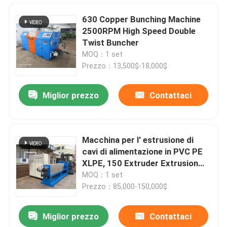
630 Copper Bunching Machine
2500RPM High Speed Double
Twist Buncher
MOQ：1 set
Prezzo：13,500$-18,000$
Miglior prezzo
Contattaci
Macchina per l' estrusione di
cavi di alimentazione in PVC PE
Casa.
XLPE, 150 Extruder Extrusion
Machine
MOQ：1 set
Prezzo：85,000-150,000$
Prodotti
Miglior prezzo
Contattaci
Macchina semiautomatica per avvolgere cavi per cavi elettrici da 10 16 25 35 mm quadrati
Video