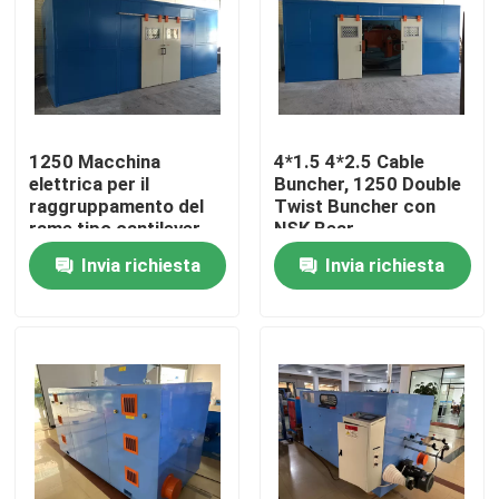
Su di noi
Visita alla fabbrica
1250 Macchina
4*1.5 4*2.5 Cable
elettrica per il
Buncher, 1250 Double
Controllo della qualità
raggruppamento del
Twist Buncher con
rame tipo cantilever
NSK Bear
Cable Single Twist
Invia richiesta
Invia richiesta
Bunching Machine
Contattaci
Chiedi un preventivo
Macchine per estrusore di cavi
Macchine per estrusore di filo