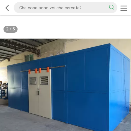
2
/
5