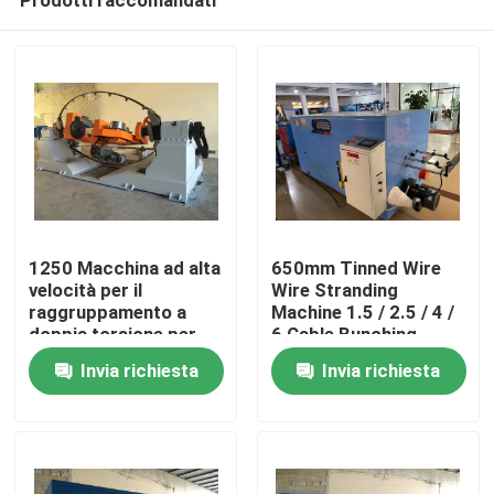
1250 Macchina ad alta
650mm Tinned Wire
velocità per il
Wire Stranding
raggruppamento a
Machine 1.5 / 2.5 / 4 /
doppia torsione per
6 Cable Bunching
Casa.
filo/cavo 10 16 25
Machine
Invia richiesta
Invia richiesta
4*2.5
Prodotti
Video