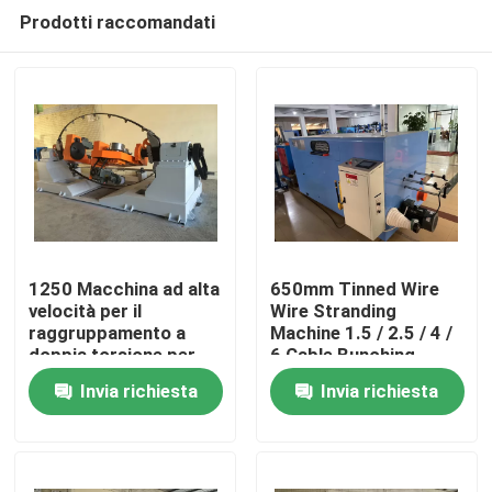
Prodotti raccomandati
1250 Macchina ad alta
650mm Tinned Wire
velocità per il
Wire Stranding
raggruppamento a
Machine 1.5 / 2.5 / 4 /
Casa.
doppia torsione per
6 Cable Bunching
filo/cavo 10 16 25
Machine
Invia richiesta
Invia richiesta
4*2.5
Prodotti
Video