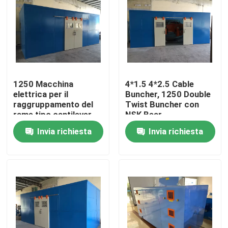
Su di noi
Visita alla fabbrica
1250 Macchina
4*1.5 4*2.5 Cable
Controllo della qualità
elettrica per il
Buncher, 1250 Double
raggruppamento del
Twist Buncher con
rame tipo cantilever
NSK Bear
Cable Single Twist
Contattaci
Invia richiesta
Invia richiesta
Bunching Machine
Chiedi un preventivo
Macchine per estrusore di cavi
Macchine per estrusore di filo