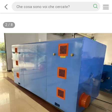
2
/
8