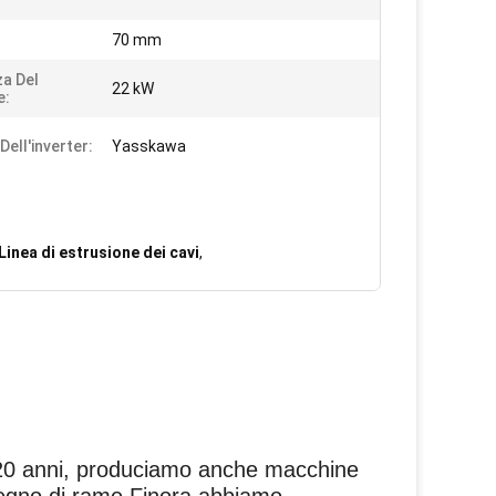
70 mm
a Del
22 kW
e:
Dell'inverter:
Yasskawa
 Linea di estrusione dei cavi
,
e 20 anni, produciamo anche macchine