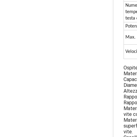
Numer
tempe
testa 
Poten
Max. 
Veloc
Ospite
Materi
Capaci
Diamet
Altez
Rappor
Rappor
Materi
vite c
Materi
superf
vite.