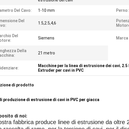
estrusione dei cavi
ametro Del Cavo:
1-10 mm
Perno:
mensione Del
Potenz
1.5,2.5,4,6
vo:
Motor
rchio Del
Siemens
Marca 
otore:
nghezza Della
21 metro
cchina:
Macchine per la linea di estrusione dei cavi
,
2.5
idenziare:
Extruder per cavi in PVC
zione di prodotto
di produzione di estrusione di cavi in PVC per giacca
osito di noi:
ostra fabbrica produce linee di estrusione da oltr