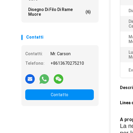
Disegno Di Filo Di Rame
Di
(6)
Muore
Di
Ca
Ma
Contatti
M
Lu
Contatti:
Mr. Carson
Ma
Telefono:
+8613670275210
Ev
Descri
Contatto
Linea 
A prop
La n