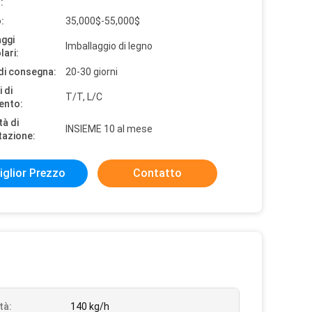
:
:
35,000$-55,000$
aggi
Imballaggio di legno
lari:
di consegna:
20-30 giorni
 di
T/T, L/C
ento:
tà di
INSIEME 10 al mese
tazione:
iglior Prezzo
Contatto
tà:
140 kg/h