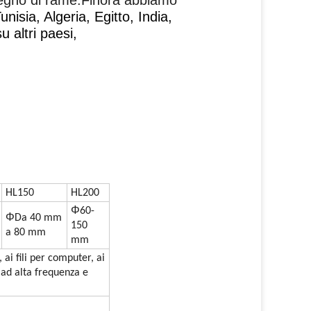
disegno di rame.Finora abbiamo
unisia, Algeria, Egitto, India,
 altri paesi,
HL150
HL200
Φ
60-
Φ
Da 40 mm
150
a 80 mm
mm
, ai fili per computer, ai
li ad alta frequenza e