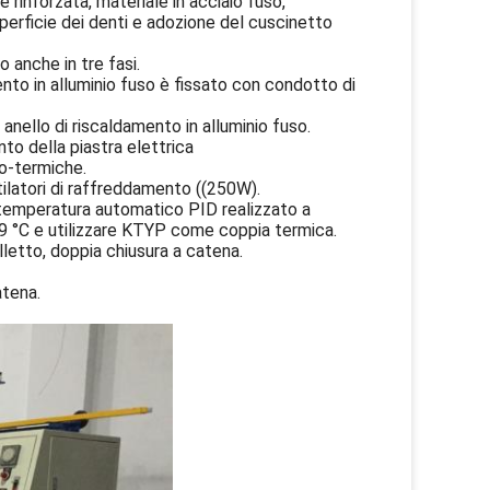
le rinforzata, materiale in acciaio fuso,
uperficie dei denti e adozione del cuscinetto
anche in tre fasi.
mento in alluminio fuso è fissato con condotto di
nello di riscaldamento in alluminio fuso.
to della piastra elettrica
o-termiche.
ntilatori di raffreddamento ((250W).
a temperatura automatico PID realizzato a
9 °C e utilizzare KTYP come coppia termica.
lletto, doppia chiusura a catena.
atena.