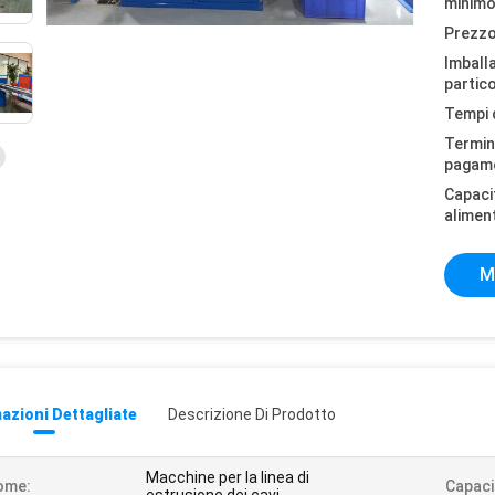
minimo
Prezzo
Imball
partico
Tempi 
Termini
pagam
Capaci
alimen
M
azioni Dettagliate
Descrizione Di Prodotto
Macchine per la linea di
ome:
Capaci