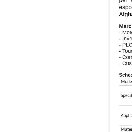
per l
espor
Afgh
March
- Mo
- In
- PLC
- Tou
- Com
- Cus
Sched
Model
Specif
Appli
Mater