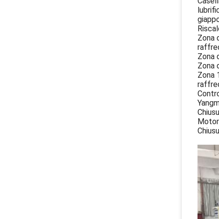
Casell
lubrif
giapp
Riscal
Zona d
raffr
Zona d
Zona d
Zona 1
raffre
Contro
Yangmi
Chiusu
Motor
Chiusu