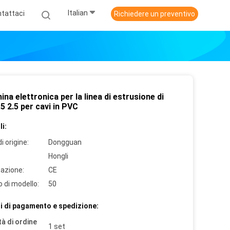
Italian
tattaci
Richiedere un preventivo
na elettronica per la linea di estrusione di
.5 2.5 per cavi in PVC
i:
i origine:
Dongguan
Hongli
cazione:
CE
 di modello:
50
i di pagamento e spedizione:
à di ordine
1 set