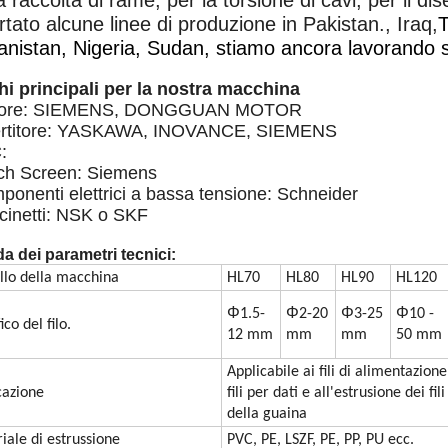
a raccolta di rame, per la torsione di cavi, per il 
tato alcune linee di produzione in Pakistan., Iraq,
T
anistan, Nigeria, Sudan, stiamo ancora lavorando su
i principali per la nostra macchina
tore: SIEMENS, DONGGUAN MOTOR
vertitore: YASKAWA, INOVANCE, SIEMENS
:
ch Screen: Siemens
ponenti elettrici a bassa tensione: Schneider
cinetti: NSK o SKF
a dei parametri tecnici:
lo della macchina
HL70
HL80
HL90
HL120
Φ
Φ
Φ
Φ
1.5-
2-20
3-25
10 -
ico del filo.
12 mm
mm
mm
50 mm
Applicabile ai fili di alimentazione
cazione
fili per dati e all'estrusione dei fi
della guaina
iale di estrussione
PVC, PE, LSZF, PE, PP, PU ecc.