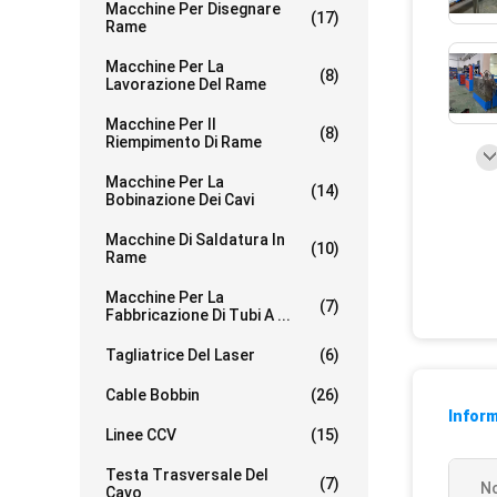
Macchine Per Disegnare
(17)
Rame
Macchine Per La
(8)
Lavorazione Del Rame
Macchine Per Il
(8)
Riempimento Di Rame
Macchine Per La
(14)
Bobinazione Dei Cavi
Macchine Di Saldatura In
(10)
Rame
Macchine Per La
(7)
Fabbricazione Di Tubi A ...
Tagliatrice Del Laser
(6)
Cable Bobbin
(26)
Inform
Linee CCV
(15)
Testa Trasversale Del
(7)
N
Cavo