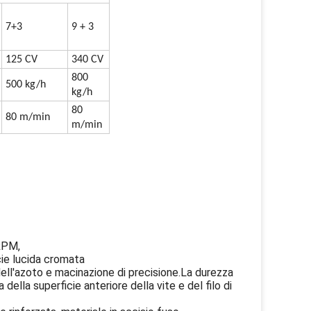
7+3
9 + 3
125 CV
340 CV
800
500 kg/h
kg/h
80
80 m/min
m/min
 RPM,
cie lucida cromata
ell'azoto e macinazione di precisione.La durezza
 della superficie anteriore della vite e del filo di