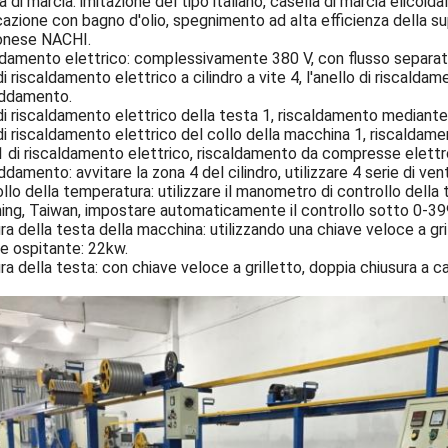
a di marcia: imitazione del tipo italiano, casella di marcia elicoida
icazione con bagno d'olio, spegnimento ad alta efficienza della s
onese NACHI.
damento elettrico: complessivamente 380 V, con flusso separato 
i riscaldamento elettrico a cilindro a vite 4, l'anello di riscalda
eddamento.
i riscaldamento elettrico della testa 1, riscaldamento mediante a
i riscaldamento elettrico del collo della macchina 1, riscaldamen
 di riscaldamento elettrico, riscaldamento da compresse elettr
ddamento: avvitare la zona 4 del cilindro, utilizzare 4 serie di ve
llo della temperatura: utilizzare il manometro di controllo dell
ng, Taiwan, impostare automaticamente il controllo sotto 0-39
ra della testa della macchina: utilizzando una chiave veloce a gri
e ospitante: 22kw.
ra della testa: con chiave veloce a grilletto, doppia chiusura a c