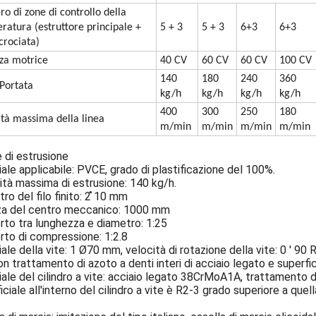
o di zone di controllo della
ratura (estruttore principale +
5 + 3
5 + 3
6+3
6+3
crociata)
za motrice
40 CV
60 CV
60 CV
100 CV
140
180
240
360
Portata
kg/h
kg/h
kg/h
kg/h
400
300
250
180
ità massima della linea
m/min
m/min
m/min
m/min
 di estrusione
ale applicabile: PVCE, grado di plastificazione del 100%.
tà massima di estrusione: 140 kg/h.
ro del filo finito: 2 ̊10 mm
za del centro meccanico: 1000 mm
to tra lunghezza e diametro: 1:25
to di compressione: 1:2.8
ale della vite: 1 Ø70 mm, velocità di rotazione della vite: 0 ′ 90
on trattamento di azoto a denti interi di acciaio legato e superfi
ale del cilindro a vite: acciaio legato 38CrMoA1A, trattamento d
iciale all'interno del cilindro a vite è R2-3 grado superiore a quella