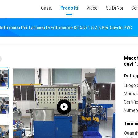
Casa.
Prodotti
Video
Su Di Noi
Con
ettronica Per La Linea Di Estrusione Di Cavi 1.5 2.5 Per Cavi In PVC
Macchi
cavi 1
Dettagl
Luogo d
Marca:
Certifi
Numero
Termin
Quantit