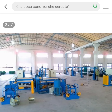
2
/
7