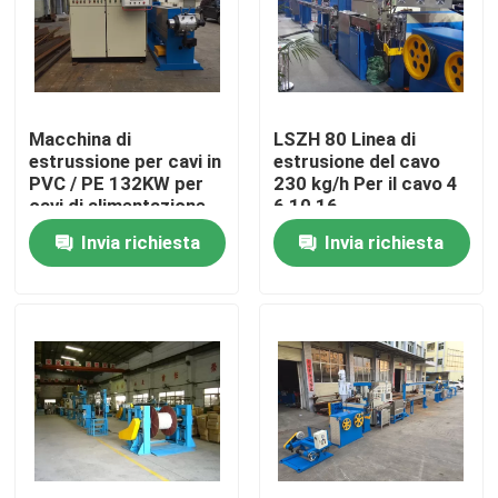
Su di noi
Visita alla fabbrica
Macchina di
LSZH 80 Linea di
estrussione per cavi in
estrusione del cavo
PVC / PE 132KW per
230 kg/h Per il cavo 4
Controllo della qualità
cavi di alimentazione
6 10 16
4*120
Invia richiesta
Invia richiesta
Contattaci
Chiedi un preventivo
Macchine per estrusore di cavi
Macchine per estrusore di filo