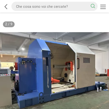
2
/
9