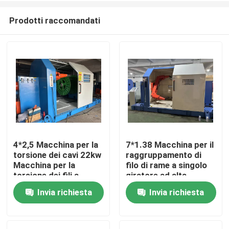
Prodotti raccomandati
4*2,5 Macchina per la
7*1.38 Macchina per il
torsione dei cavi 22kw
raggruppamento di
Casa.
Macchina per la
filo di rame a singolo
torsione dei fili a
giratore ad alta
cantilever
velocità
Invia richiesta
Invia richiesta
Prodotti
Video