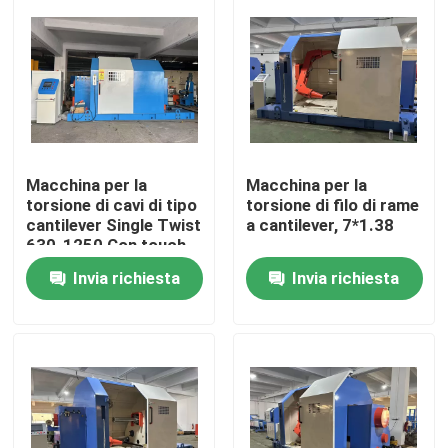
Su di noi
Visita alla fabbrica
Controllo della qualità
Macchina per la
Macchina per la
torsione di cavi di tipo
torsione di filo di rame
cantilever Single Twist
a cantilever, 7*1.38
630-1250 Con touch
Contattaci
screen PLC
Invia richiesta
Invia richiesta
Chiedi un preventivo
Macchine per estrusore di cavi
Macchine per estrusore di filo