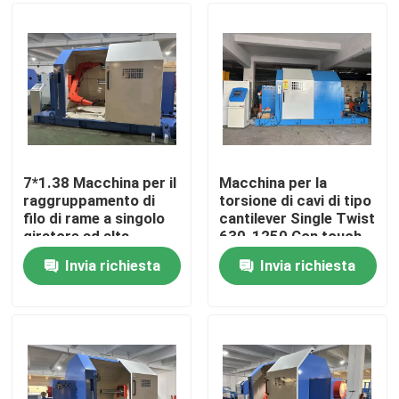
Su di noi
Visita alla fabbrica
Controllo della qualità
7*1.38 Macchina per il
Macchina per la
raggruppamento di
torsione di cavi di tipo
filo di rame a singolo
cantilever Single Twist
Contattaci
giratore ad alta
630-1250 Con touch
velocità
screen PLC
Invia richiesta
Invia richiesta
Chiedi un preventivo
Macchine per estrusore di cavi
Macchine per estrusore di filo