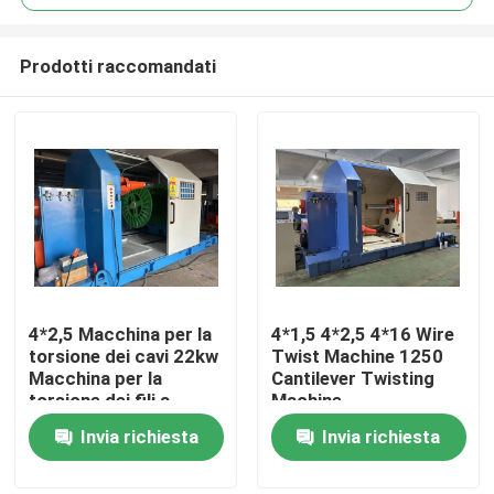
Prodotti raccomandati
4*2,5 Macchina per la
4*1,5 4*2,5 4*16 Wire
Casa.
torsione dei cavi 22kw
Twist Machine 1250
Macchina per la
Cantilever Twisting
torsione dei fili a
Machine
Prodotti
cantilever
Invia richiesta
Invia richiesta
Video