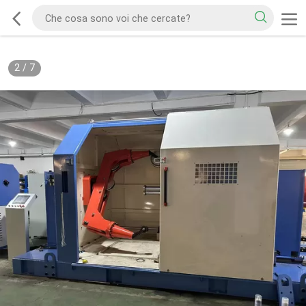
2
/
7