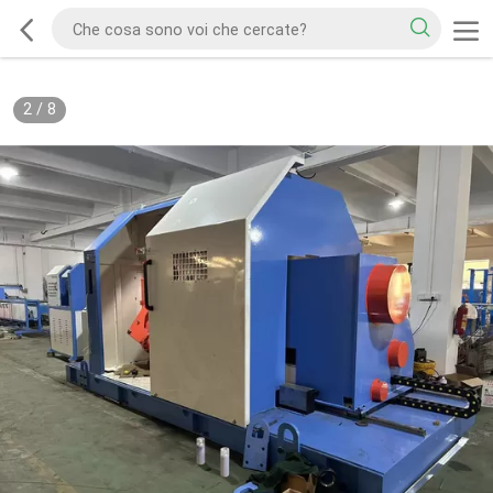
2
/
8