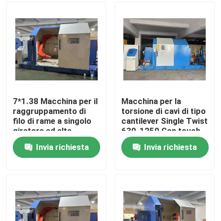
Su di noi
Visita alla fabbrica
Controllo della qualità
7*1.38 Macchina per il
Macchina per la
raggruppamento di
torsione di cavi di tipo
filo di rame a singolo
cantilever Single Twist
Contattaci
giratore ad alta
630-1250 Con touch
velocità
screen PLC
Invia richiesta
Invia richiesta
Chiedi un preventivo
Macchine per estrusore di cavi
Macchine per estrusore di filo