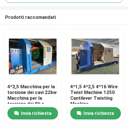
Prodotti raccomandati
4*2,5 Macchina per la
4*1,5 4*2,5 4*16 Wire
Casa.
torsione dei cavi 22kw
Twist Machine 1250
Macchina per la
Cantilever Twisting
torsione dei fili a
Machine
Prodotti
cantilever
Invia richiesta
Invia richiesta
Video