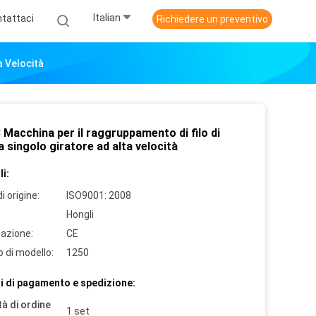
Italian
tattaci
Richiedere un preventivo
a Velocità
 Macchina per il raggruppamento di filo di
 singolo giratore ad alta velocità
i:
i origine:
ISO9001: 2008
Hongli
cazione:
CE
 di modello:
1250
i di pagamento e spedizione:
à di ordine
1 set