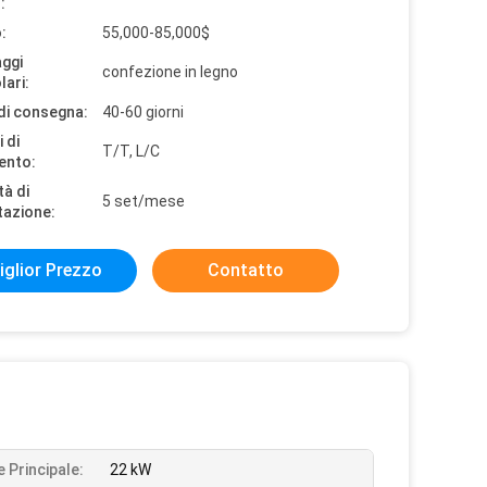
:
:
55,000-85,000$
aggi
confezione in legno
lari:
di consegna:
40-60 giorni
 di
T/T, L/C
ento:
tà di
5 set/mese
tazione:
iglior Prezzo
Contatto
 Principale:
22 kW