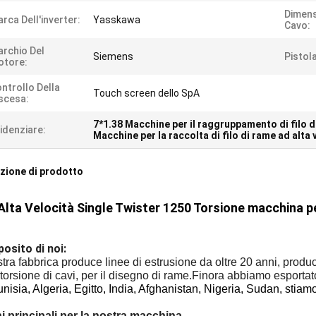
Dimens
rca Dell'inverter:
Yasskawa
Cavo:
rchio Del
Siemens
Pistola
otore:
ntrollo Della
Touch screen dello SpA
scesa:
7*1.38 Macchine per il raggruppamento di filo d
idenziare:
Macchine per la raccolta di filo di rame ad alta 
zione di prodotto
Alta Velocità Single Twister 1250 Torsione macchina pe
osito di noi:
tra fabbrica produce linee di estrusione da oltre 20 anni, prod
 torsione di cavi, per il disegno di rame.Finora abbiamo esportat
unisia, Algeria, Egitto, India, Afghanistan, Nigeria, Sudan, stiam
i principali per la nostra macchina