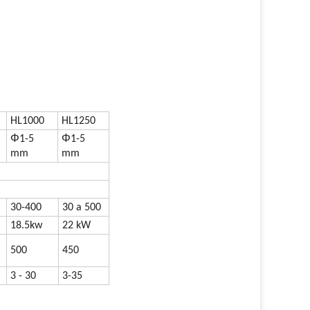
HL1000
HL1250
Φ
Φ
1-5
1-5
mm
mm
30-400
30 a 500
18.5kw
22 kW
500
450
3 - 30
3-35