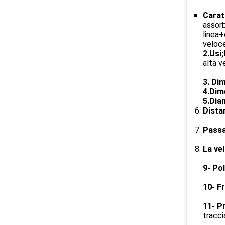
Carat
assorb
linea+
veloce
2.Usi;
alta v
3. Di
4.Dime
5.Dia
Dista
Passa
La ve
9- Pol
10- F
11- Pr
tracci