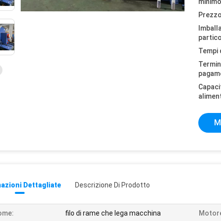
minimo
Prezzo
Imball
partico
Tempi 
Termini
pagam
Capaci
alimen
M
azioni Dettagliate
Descrizione Di Prodotto
ome:
filo di rame che lega macchina
Motore