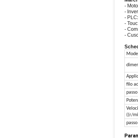
- Mo
- Inv
- PLC
- Tou
- Comp
- Cus
Sched
Model
dimen
Appli
filo a
passo
Poten
Veloci
((r/m
passo
Param