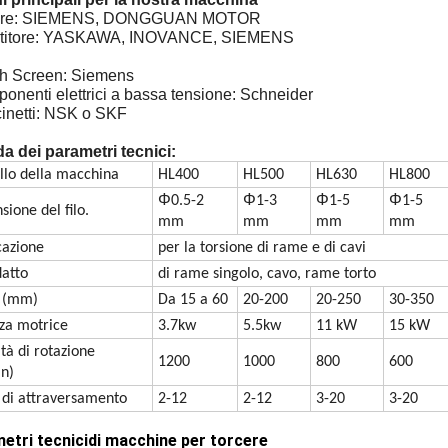
tore: SIEMENS, DONGGUAN MOTOR
ertitore: YASKAWA, INOVANCE, SIEMENS
:
ch Screen: Siemens
onenti elettrici a bassa tensione: Schneider
cinetti: NSK o SKF
a dei parametri tecnici:
lo della macchina
HL400
HL500
HL630
HL800
Φ
Φ
Φ
Φ
0.5-2
1-3
1-5
1-5
sione del filo.
mm
mm
mm
mm
cazione
per la torsione di rame e di cavi
datto
di rame singolo, cavo, rame torto
 (mm)
Da 15 a 60
20-200
20-250
30-350
za motrice
3.7kw
5.5kw
11 kW
15 kW
tà di rotazione
1200
1000
800
600
in)
 di attraversamento
2-12
2-12
3-20
3-20
etri tecnici
di macchine per torcere