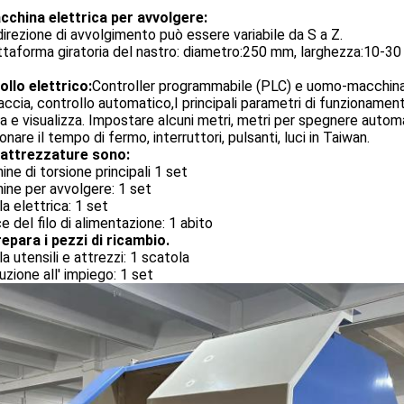
cchina elettrica per avvolgere:
direzione di avvolgimento può essere variabile da S a Z.
ttaforma giratoria del nastro: diametro:250 mm, larghezza:10-3
llo elettrico:
Controller programmabile (PLC) e uomo-macchin
accia, controllo automatico,I principali parametri di funzionamen
a e visualizza. Impostare alcuni metri, metri per spegnere auto
onare il tempo di fermo, interruttori, pulsanti, luci in Taiwan.
 attrezzature sono:
ne di torsione principali 1 set
ne per avvolgere: 1 set
a elettrica: 1 set
e del filo di alimentazione: 1 abito
epara i pezzi di ricambio.
a utensili e attrezzi: 1 scatola
uzione all' impiego: 1 set