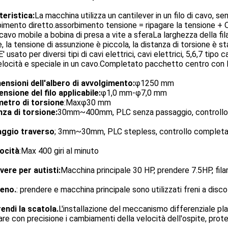
teristica:
La macchina utilizza un cantilever in un filo di cavo, 
imento diretto.assorbimento tensione = ripagare la tensione + Olt
cavo mobile a bobina di presa a vite a sferaLa larghezza della fi
, la tensione di assunzione è piccola, la distanza di torsione è stabi
E' usato per diversi tipi di cavi elettrici, cavi elettrici, 5,6,7 tip
elocità e speciale in un cavo.Completato pacchetto centro con 
mensioni dell'albero di avvolgimento:
φ1250 mm
nsione del filo applicabile:
φ1,0 mm-φ7,0 mm
metro di torsione
:Maxφ30 mm
nza di torsione:
30mm~400mm, PLC senza passaggio, controllo 
ggio traverso
; 3mm~30mm, PLC stepless, controllo completa
locità
:Max 400 giri al minuto
vere per autisti:
Macchina principale 30 HP, prendere 7.5HP, fila
reno.
: prendere e macchina principale sono utilizzati freni a disco
endi la scatola.
L'installazione del meccanismo differenziale plan
are con precisione i cambiamenti della velocità dell'ospite, prote