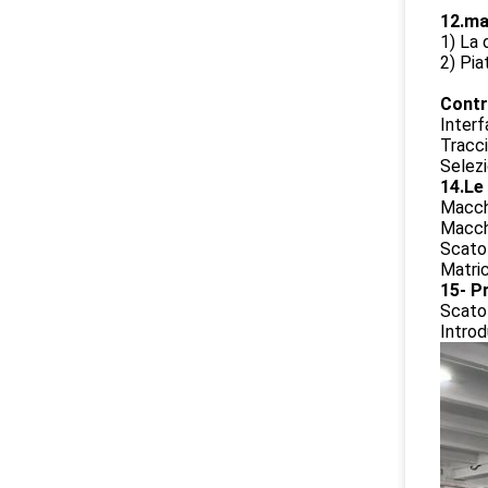
12.ma
1) La 
2) Pia
Contro
Interf
Tracci
Selezi
14.Le
Macchi
Macchi
Scatol
Matric
15- Pr
Scatol
Introd