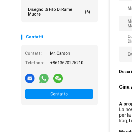
Ma
Disegno Di Filo Di Rame
(6)
Muore
Ma
M
Co
Contatti
Di
Contatti:
Mr. Carson
Ev
Telefono:
+8613670275210
Descri
Cina 
Contatto
A prop
La nos
per la
Iraq,
T
March