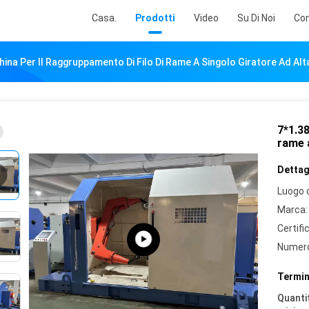
Casa.
Prodotti
Video
Su Di Noi
Con
ina Per Il Raggruppamento Di Filo Di Rame A Singolo Giratore Ad Alt
7*1.38
rame a
Dettagl
Luogo d
Marca:
Certifi
Numero
Termin
Quantit