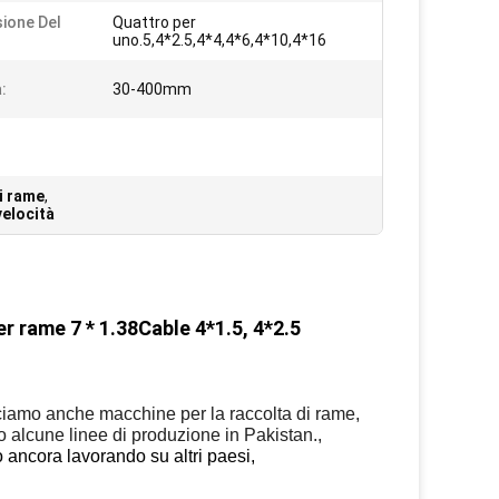
ione Del
Quattro per
uno.5,4*2.5,4*4,4*6,4*10,4*16
:
30-400mm
i rame
,
velocità
r rame 7 * 1.38Cable 4*1.5, 4*2.5
uciamo anche macchine per la raccolta di rame,
o alcune linee di produzione in Pakistan.,
o ancora lavorando su altri paesi,