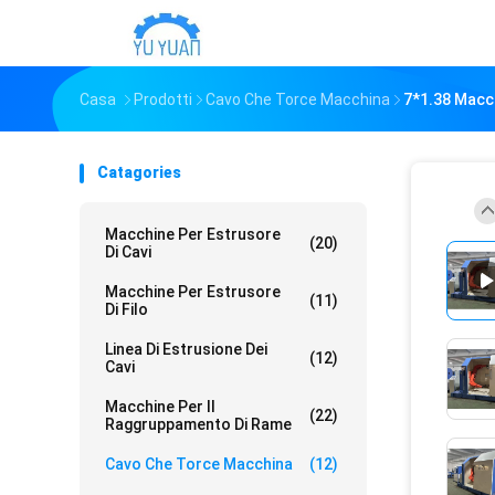
Casa
Prodotti
Cavo Che Torce Macchina
7*1.38 Macch
Catagories
Macchine Per Estrusore
(20)
Di Cavi
Macchine Per Estrusore
(11)
Di Filo
Linea Di Estrusione Dei
(12)
Cavi
Macchine Per Il
(22)
Raggruppamento Di Rame
Cavo Che Torce Macchina
(12)