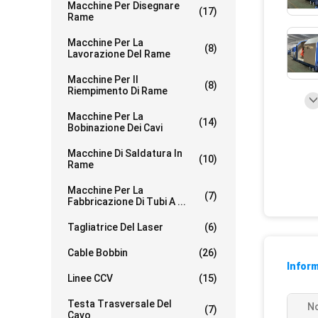
Macchine Per Disegnare
(17)
Rame
Macchine Per La
(8)
Lavorazione Del Rame
Macchine Per Il
(8)
Riempimento Di Rame
Macchine Per La
(14)
Bobinazione Dei Cavi
Macchine Di Saldatura In
(10)
Rame
Macchine Per La
(7)
Fabbricazione Di Tubi A ...
Tagliatrice Del Laser
(6)
Cable Bobbin
(26)
Inform
Linee CCV
(15)
Testa Trasversale Del
N
(7)
Cavo